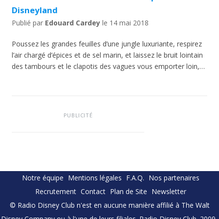
Disneyland
Publié par
Edouard Cardey
le
14 mai 2018
Poussez les grandes feuilles d’une jungle luxuriante, respirez
l’air chargé d’épices et de sel marin, et laissez le bruit lointain
des tambours et le clapotis des vagues vous emporter loin,…
PUBLICITÉ
Notre équipe
Mentions légales
F.A.Q.
Nos partenaires
Recrutement
Contact
Plan de Site
Newsletter
© Radio Disney Club n'est en aucune manière affilié à The Walt
Disney Company ou à l'une de leurs filiales. Radio Disney Club. 2009-