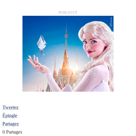
PUBLICITÉ
Tweetez
Épingle
Partagez
0
Partages