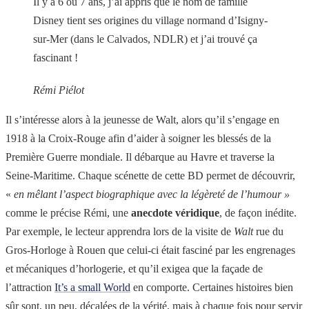
Il y a 6 ou 7 ans, j’ai appris que le nom de famille
Disney tient ses origines du village normand d’Isigny-
sur-Mer (dans le Calvados, NDLR) et j’ai trouvé ça
fascinant !
Rémi Piélot
Il s’intéresse alors à la jeunesse de Walt, alors qu’il s’engage en
1918 à la Croix-Rouge afin d’aider à soigner les blessés de la
Première Guerre mondiale. Il débarque au Havre et traverse la
Seine-Maritime. Chaque scénette de cette BD permet de découvrir,
«
en mêlant l’aspect biographique avec la légèreté de l’humour »
comme le précise Rémi, une
anecdote véridique
, de façon inédite.
Par exemple, le lecteur apprendra lors de la visite de
Walt
rue du
Gros-Horloge à Rouen que celui-ci était fasciné par les engrenages
et mécaniques d’horlogerie, et qu’il exigea que la façade de
l’attraction
It’s a small World
en comporte. Certaines histoires bien
sûr sont, un peu, décalées de la vérité, mais à chaque fois pour servir