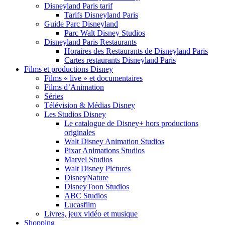
Disneyland Paris tarif
Tarifs Disneyland Paris
Guide Parc Disneyland
Parc Walt Disney Studios
Disneyland Paris Restaurants
Horaires des Restaurants de Disneyland Paris
Cartes restaurants Disneyland Paris
Films et productions Disney
Films « live » et documentaires
Films d’Animation
Séries
Télévision & Médias Disney
Les Studios Disney
Le catalogue de Disney+ hors productions
originales
Walt Disney Animation Studios
Pixar Animations Studios
Marvel Studios
Walt Disney Pictures
DisneyNature
DisneyToon Studios
ABC Studios
Lucasfilm
Livres, jeux vidéo et musique
Shopping