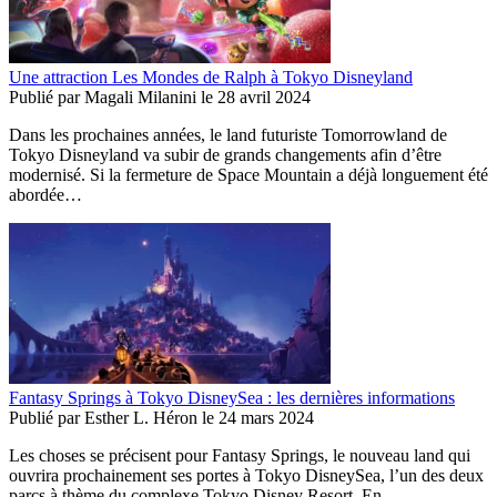
Une attraction Les Mondes de Ralph à Tokyo Disneyland
Publié par
Magali Milanini
le
28 avril 2024
Dans les prochaines années, le land futuriste Tomorrowland de
Tokyo Disneyland va subir de grands changements afin d’être
modernisé. Si la fermeture de Space Mountain a déjà longuement été
abordée…
Fantasy Springs à Tokyo DisneySea : les dernières informations
Publié par
Esther L. Héron
le
24 mars 2024
Les choses se précisent pour Fantasy Springs, le nouveau land qui
ouvrira prochainement ses portes à Tokyo DisneySea, l’un des deux
parcs à thème du complexe Tokyo Disney Resort. En…