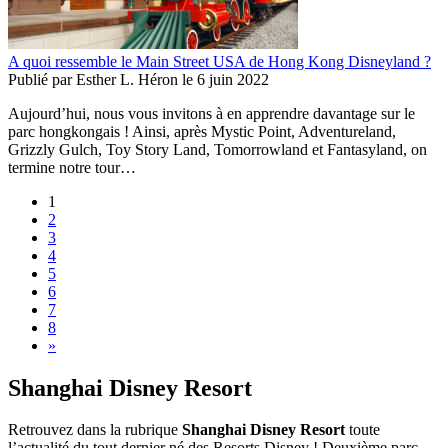
A quoi ressemble le Main Street USA de Hong Kong Disneyland ?
Publié par
Esther L. Héron
le
6 juin 2022
Aujourd’hui, nous vous invitons à en apprendre davantage sur le
parc hongkongais ! Ainsi, après Mystic Point, Adventureland,
Grizzly Gulch, Toy Story Land, Tomorrowland et Fantasyland, on
termine notre tour…
1
2
3
4
5
6
7
8
»
Shanghai Disney Resort
Retrouvez dans la rubrique
Shanghai Disney Resort
toute
l’actualité du tout dernier né des Resorts Disney ! Deuxième parc