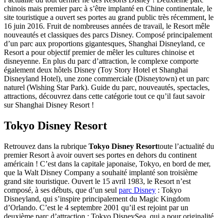
chinois mais premier parc à s’être implanté en Chine continentale, le
site touristique a ouvert ses portes au grand public très récemment, le
16 juin 2016. Fruit de nombreuses années de travail, le Resort mêle
nouveautés et classiques des parcs Disney. Composé principalement
d’un parc aux proportions gigantesques, Shanghai Disneyland, ce
Resort a pour objectif premier de mêler les cultures chinoise et
disneyenne. En plus du parc d’attraction, le complexe comporte
également deux hôtels Disney (Toy Story Hotel et Shanghai
Disneyland Hotel), une zone commerciale (Disneytown) et un parc
naturel (Wishing Star Park). Guide du parc, nouveautés, spectacles,
attractions, découvrez dans cette catégorie tout ce qu’il faut savoir
sur Shanghai Disney Resort !
Tokyo Disney Resort
Retrouvez dans la rubrique
Tokyo Disney Resort
toute l’actualité du
premier Resort à avoir ouvert ses portes en dehors du continent
américain ! C’est dans la capitale japonaise, Tokyo, en bord de mer,
que la Walt Disney Company a souhaité implanté son troisième
grand site touristique. Ouvert le 15 avril 1983, le Resort n’est
composé, à ses débuts, que d’un seul
parc Disney
: Tokyo
Disneyland, qui s’inspire principalement du Magic Kingdom
d’Orlando. C’est le 4 septembre 2001 qu’il est rejoint par un
deuxième parc d’attraction : Tokyo DisneySea, qui a pour originalité