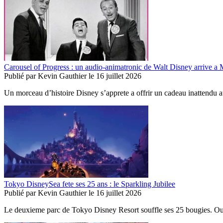
Carousel of Progress : un audio-animatronic de Walt Disney arrive 
Publié par
Kevin Gauthier
le
16 juillet 2026
Un morceau d’histoire Disney s’apprete a offrir un cadeau inattendu 
Tokyo DisneySea fete ses 25 ans : le Sparkling Jubilee
Publié par
Kevin Gauthier
le
16 juillet 2026
Le deuxieme parc de Tokyo Disney Resort souffle ses 25 bougies. Ouv