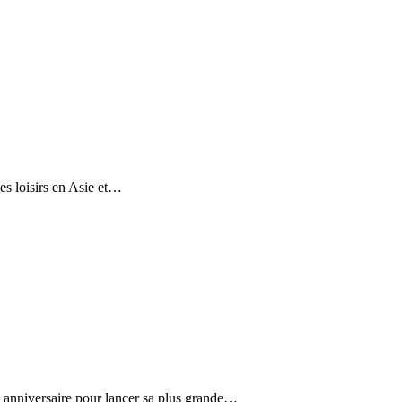
es loisirs en Asie et…
t anniversaire pour lancer sa plus grande…