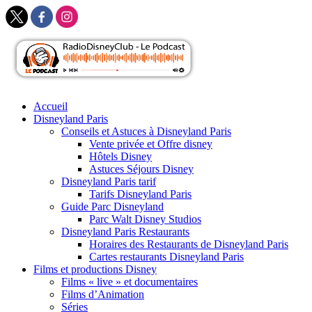
Skip
Accueil
to
Disneyland Paris
content
Conseils et Astuces à Disneyland Paris
Vente privée et Offre disney
Hôtels Disney
Astuces Séjours Disney
Disneyland Paris tarif
Tarifs Disneyland Paris
Guide Parc Disneyland
Parc Walt Disney Studios
Disneyland Paris Restaurants
Horaires des Restaurants de Disneyland Paris
Cartes restaurants Disneyland Paris
Films et productions Disney
Films « live » et documentaires
Films d’Animation
Séries