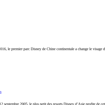
016, le premier parc Disney de Chine continentale a change le visage d
n
 septembre 2005, le plus petit des resorts Disney d’Asie profite de ce