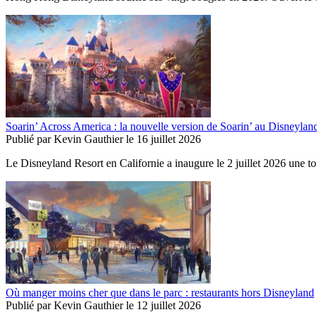
Soarin’ Across America : la nouvelle version de Soarin’ au Disneylan
Publié par
Kevin Gauthier
le
16 juillet 2026
Le Disneyland Resort en Californie a inaugure le 2 juillet 2026 une to
Où manger moins cher que dans le parc : restaurants hors Disneyland
Publié par
Kevin Gauthier
le
12 juillet 2026