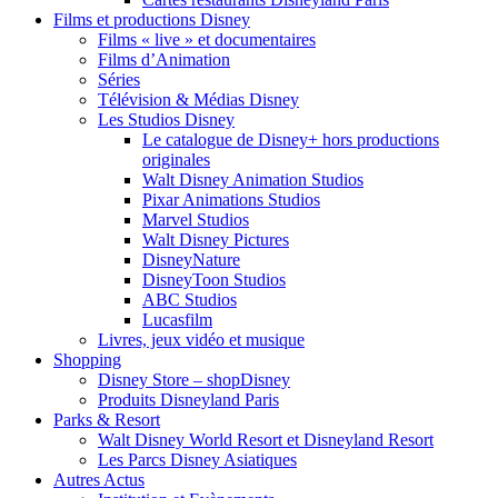
Films et productions Disney
Films « live » et documentaires
Films d’Animation
Séries
Télévision & Médias Disney
Les Studios Disney
Le catalogue de Disney+ hors productions
originales
Walt Disney Animation Studios
Pixar Animations Studios
Marvel Studios
Walt Disney Pictures
DisneyNature
DisneyToon Studios
ABC Studios
Lucasfilm
Livres, jeux vidéo et musique
Shopping
Disney Store – shopDisney
Produits Disneyland Paris
Parks & Resort
Walt Disney World Resort et Disneyland Resort
Les Parcs Disney Asiatiques
Autres Actus