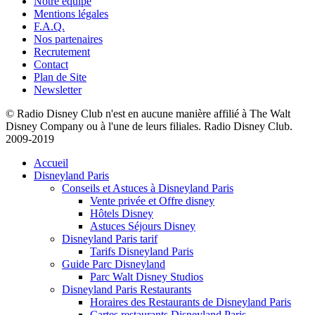
Notre équipe
Mentions légales
F.A.Q.
Nos partenaires
Recrutement
Contact
Plan de Site
Newsletter
© Radio Disney Club n'est en aucune manière affilié à The Walt
Disney Company ou à l'une de leurs filiales. Radio Disney Club.
2009-2019
Accueil
Disneyland Paris
Conseils et Astuces à Disneyland Paris
Vente privée et Offre disney
Hôtels Disney
Astuces Séjours Disney
Disneyland Paris tarif
Tarifs Disneyland Paris
Guide Parc Disneyland
Parc Walt Disney Studios
Disneyland Paris Restaurants
Horaires des Restaurants de Disneyland Paris
Cartes restaurants Disneyland Paris