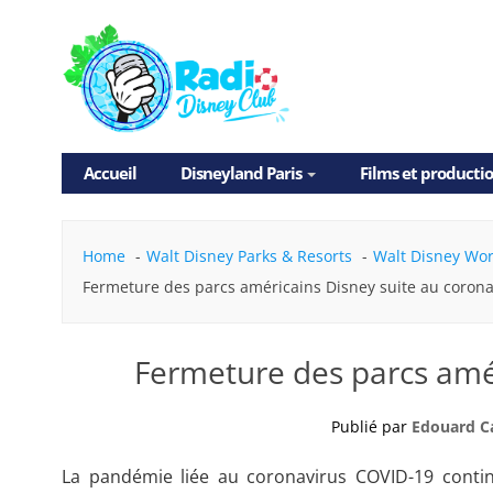
Skip
Accueil
Disneyland Paris
Films et producti
to
content
Home
Walt Disney Parks & Resorts
Walt Disney Wor
Fermeture des parcs américains Disney suite au corona
Fermeture des parcs amér
Publié par
Edouard C
La pandémie liée au coronavirus COVID-19 conti