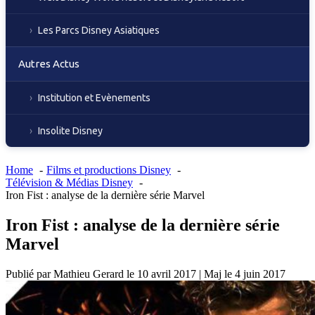
Les Parcs Disney Asiatiques
Autres Actus
Institution et Evènements
Insolite Disney
Home
Films et productions Disney
Télévision & Médias Disney
Iron Fist : analyse de la dernière série Marvel
Iron Fist : analyse de la dernière série
Marvel
Publié par
Mathieu Gerard
le
10 avril 2017
|
Maj le
4 juin 2017