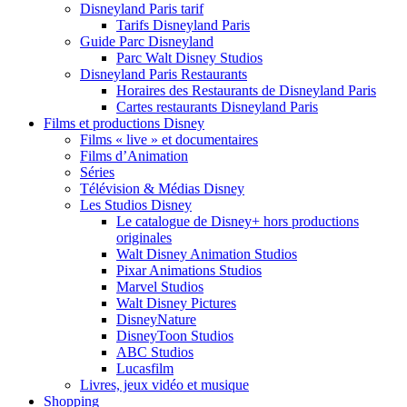
Disneyland Paris tarif
Tarifs Disneyland Paris
Guide Parc Disneyland
Parc Walt Disney Studios
Disneyland Paris Restaurants
Horaires des Restaurants de Disneyland Paris
Cartes restaurants Disneyland Paris
Films et productions Disney
Films « live » et documentaires
Films d’Animation
Séries
Télévision & Médias Disney
Les Studios Disney
Le catalogue de Disney+ hors productions
originales
Walt Disney Animation Studios
Pixar Animations Studios
Marvel Studios
Walt Disney Pictures
DisneyNature
DisneyToon Studios
ABC Studios
Lucasfilm
Livres, jeux vidéo et musique
Shopping