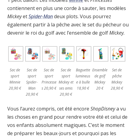
1 petit ballon. Les modèles
Minnie
et
Princesses
contiennent en plus une corde à sauter, les modèles
Mickey
et
Spider-Man
deux plots. Vous pourrez
également partir à la pêche avec le set du pécheur ou
devenir le roi du golf avec l’ensemble de golf
Mickey.
Sac de
Sac de
Sac de
Sac de
Baguette
Ensemble
Set de
sport
sport
sport
sport
lumineus
de golf
pêche
Minnie
Spider-
Princesse
Mickey et
e à bulle
Mickey
Mickey
20,90 €
Man
s 20,90 €
ses amis
18,90 €
20 €
28,90 €
20,90 €
20,90 €
Vous l’aurez compris, cet été encore
ShopDisney
a vu
les choses en grand pour rendre votre été et celui de
vos enfants absolument magiques. C’est le moment
de préparer les beaux-jours et pourquoi pas les