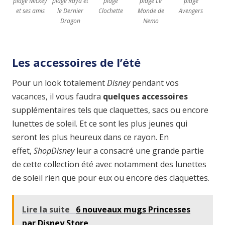
plage Mickey
plage Raya et
plage
plage Le
plage
et ses amis
le Dernier
Clochette
Monde de
Avengers
Dragon
Nemo
Les accessoires de l’été
Pour un look totalement
Disney
pendant vos
vacances, il vous faudra
quelques accessoires
supplémentaires tels que claquettes, sacs ou encore
lunettes de soleil. Et ce sont les plus jeunes qui
seront les plus heureux dans ce rayon. En
effet,
ShopDisney
leur a consacré une grande partie
de cette collection été avec notamment des lunettes
de soleil rien que pour eux ou encore des claquettes.
Lire la suite
6 nouveaux mugs Princesses
par Disney Store