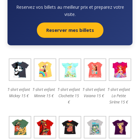
Reservez vos billets au meilleur prix et preparez votre
visite.
Reserver mes billets
T-shirt enfant
T-shirt enfant
T-shirt enfant
T-shirt enfant
T-shirt enfant
Mickey 15 €
Minnie 15 €
Clochette 15
Vaiana 15 €
La Petite
€
Sirène 15 €