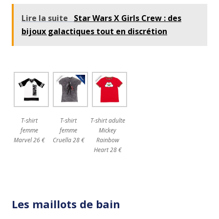
Lire la suite
Star Wars X Girls Crew : des
bijoux galactiques tout en discrétion
T-shirt
T-shirt
T-shirt adulte
femme
femme
Mickey
Marvel 26 €
Cruella 28 €
Rainbow
Heart 28 €
Les maillots de bain