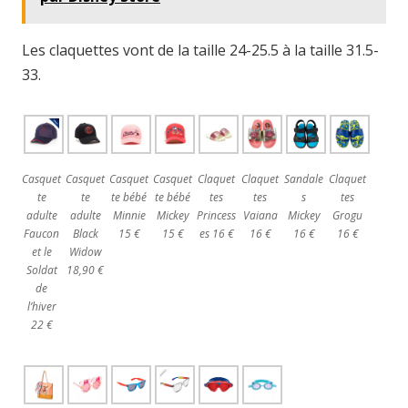
Les claquettes vont de la taille 24-25.5 à la taille 31.5-
33.
Casquet
Casquet
Casquet
Casquet
Claquet
Claquet
Sandale
Claquet
te
te
te bébé
te bébé
tes
tes
s
tes
adulte
adulte
Minnie
Mickey
Princess
Vaiana
Mickey
Grogu
Faucon
Black
15 €
15 €
es 16 €
16 €
16 €
16 €
et le
Widow
Soldat
18,90 €
de
l’hiver
22 €