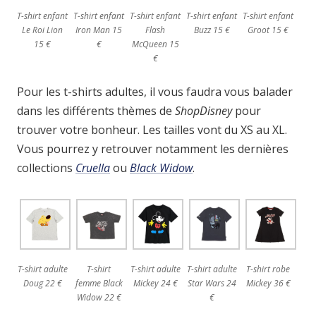
T-shirt enfant
T-shirt enfant
T-shirt enfant
T-shirt enfant
T-shirt enfant
Le Roi Lion
Iron Man 15
Flash
Buzz 15 €
Groot 15 €
15 €
€
McQueen 15
€
Pour les t-shirts adultes, il vous faudra vous balader
dans les différents thèmes de
ShopDisney
pour
trouver votre bonheur. Les tailles vont du XS au XL.
Vous pourrez y retrouver notamment les dernières
collections
Cruella
ou
Black Widow
.
T-shirt adulte
T-shirt
T-shirt adulte
T-shirt adulte
T-shirt robe
Doug 22 €
femme Black
Mickey 24 €
Star Wars 24
Mickey 36 €
Widow 22 €
€