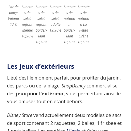
Sac de
Lunette
Lunette
Lunette
Lunette
Lunette
plage
s de
s de
s de
s de
s de
Vaiana
soleil
soleil
soleil
natatio
natatio
17 €
enfant
enfant
adulte
n
n La
Minnie
Spider-
19,90 €
Spider-
Petite
10,90 €
Man
Man
Sirène
10,50 €
10,50 €
10,50 €
Les jeux d’extérieurs
L’été c’est le moment parfait pour profiter du jardin,
des parcs ou de la plage.
ShopDisney
commercialise
des
jeux pour l’extérieur
, vous permettant ainsi de
vous amuser tout en étant dehors.
Disney Store
vend actuellement deux modèles de sacs
de sport contenant 2 raquettes, 2 balles, 1 frisbee et