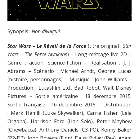
Synopsis :
Non divulgué.
Star Wars – Le Réveil de la Force
(titre original :
Star
Wars – The Force Awaken
s) – Long-métrage live 2D –
Genre : action, science-fiction – Réalisation : J. J.
Abrams – Scénario : Michael Arndt, George Lucas
(histoire, personnages) – Musique : John Williams –
Production : Lucasfilm Ltd., Bad Robot, Walt Disney
Pictures – Sortie américaine : 18 décembre 2015.
Sortie française : 16 décembre 2015 – Distribution
: Mark Hamill (Luke Skywalker), Carrie Fisher (Leia
Organa), Harrison Ford (Han Solo), Peter Mayhew
(Chewbacca), Anthony Daniels (C3-PO), Kenny Baker
(R2-D2), John Boyega (Finn), Daisy Ridley (Rey), Adam