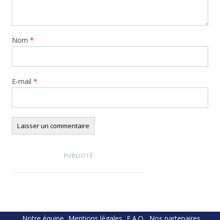
Nom
*
E-mail
*
PUBLICITÉ
Notre équipe
Mentions légales
F.A.Q.
Nos partenaires