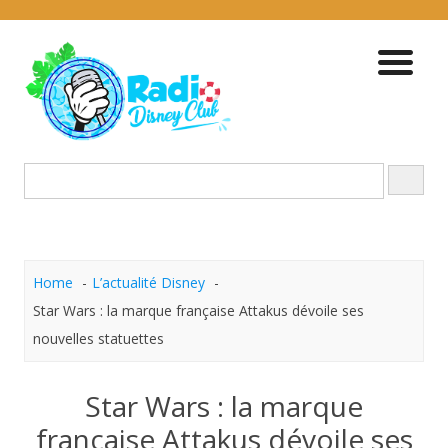
Skip
to
content
Home
L’actualité Disney
Star Wars : la marque française Attakus dévoile ses
nouvelles statuettes
Star Wars : la marque
française Attakus dévoile ses