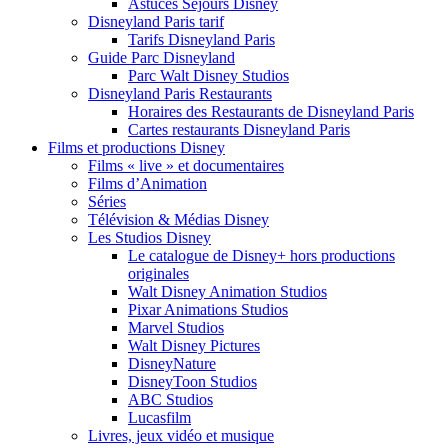
Astuces Séjours Disney
Disneyland Paris tarif
Tarifs Disneyland Paris
Guide Parc Disneyland
Parc Walt Disney Studios
Disneyland Paris Restaurants
Horaires des Restaurants de Disneyland Paris
Cartes restaurants Disneyland Paris
Films et productions Disney
Films « live » et documentaires
Films d’Animation
Séries
Télévision & Médias Disney
Les Studios Disney
Le catalogue de Disney+ hors productions
originales
Walt Disney Animation Studios
Pixar Animations Studios
Marvel Studios
Walt Disney Pictures
DisneyNature
DisneyToon Studios
ABC Studios
Lucasfilm
Livres, jeux vidéo et musique