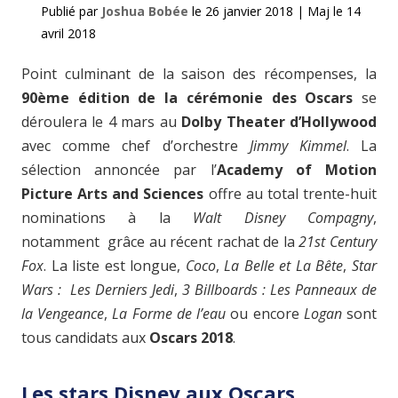
Publié par
Joshua Bobée
le
26 janvier 2018
|
Maj le
14
avril 2018
Point culminant de la saison des récompenses, la
90ème édition de la cérémonie des Oscars
se
déroulera le 4 mars au
Dolby Theater d’Hollywood
avec comme chef d’orchestre
Jimmy Kimmel
. La
sélection annoncée par l’
Academy of Motion
Picture Arts and Sciences
offre au total trente-huit
nominations à la
Walt Disney Compagny
,
notamment grâce au récent rachat de la
21st Century
Fox
. La liste est longue,
Coco
,
La Belle et La Bête
,
Star
Wars : Les Derniers Jedi
,
3 Billboards : Les Panneaux de
la Vengeance
,
La Forme de l’eau
ou encore
Logan
sont
tous candidats aux
Oscars 2018
.
Les stars Disney aux Oscars