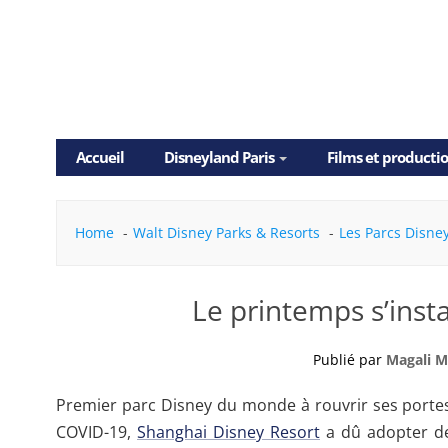
Skip
Accueil
Disneyland Paris
Films et producti
to
content
Home
Walt Disney Parks & Resorts
Les Parcs Disne
Le printemps s’insta
Publié par
Magali M
Premier parc Disney du monde à rouvrir ses portes
COVID-19,
Shanghai Disney Resort
a dû adopter des