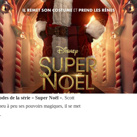
odes de la série
«
Super Noël
». Scott
peu à peu ses pouvoirs magiques, il se met
.