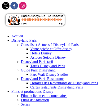
Skip
Accueil
to
Disneyland Paris
content
Conseils et Astuces à Disneyland Paris
Vente privée et Offre disney
Hôtels Disney
Astuces Séjours Disney
Disneyland Paris tarif
Tarifs Disneyland Paris
Guide Parc Disneyland
Parc Walt Disney Studios
Disneyland Paris Restaurants
Horaires des Restaurants de Disneyland Paris
Cartes restaurants Disneyland Paris
Films et productions Disney
Films « live » et documentaires
Films d’Animation
Séries