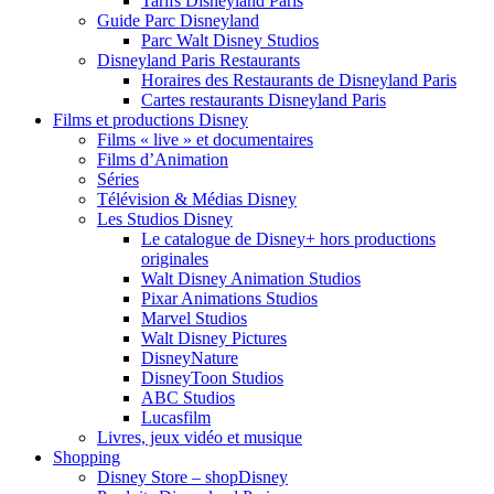
Tarifs Disneyland Paris
Guide Parc Disneyland
Parc Walt Disney Studios
Disneyland Paris Restaurants
Horaires des Restaurants de Disneyland Paris
Cartes restaurants Disneyland Paris
Films et productions Disney
Films « live » et documentaires
Films d’Animation
Séries
Télévision & Médias Disney
Les Studios Disney
Le catalogue de Disney+ hors productions
originales
Walt Disney Animation Studios
Pixar Animations Studios
Marvel Studios
Walt Disney Pictures
DisneyNature
DisneyToon Studios
ABC Studios
Lucasfilm
Livres, jeux vidéo et musique
Shopping
Disney Store – shopDisney