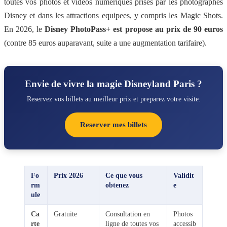
toutes vos photos et videos numeriques prises par les photographes
Disney et dans les attractions equipees, y compris les Magic Shots.
En 2026, le
Disney PhotoPass+ est propose au prix de 90 euros
(contre 85 euros auparavant, suite a une augmentation tarifaire).
Envie de vivre la magie Disneyland Paris ?
Reservez vos billets au meilleur prix et preparez votre visite.
Reserver mes billets
Fo
Prix 2026
Ce que vous
Validit
rm
obtenez
e
ule
Ca
Gratuite
Consultation en
Photos
rte
ligne de toutes vos
accessib