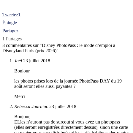
Tweetez
1
Épingle
Partagez
1
Partages
8 commentaires sur "
Disney PhotoPass : le mode d’emploi a
Disneyland Paris (prix 2026)
"
Jaël
23 juillet 2018
Bonjour
les photos prises lors de la journée PhotoPass DAY du 19
août seront elles aussi payantes ?
Merci
Rebecca Journiac
23 juillet 2018
Bonjour,
ELles n’auront pas de surcout si vous avez un photopass
(elles seront enregistrées directement dessus), sinon une carte
en papier vous sera distribuée et les tarifs habituels des photos