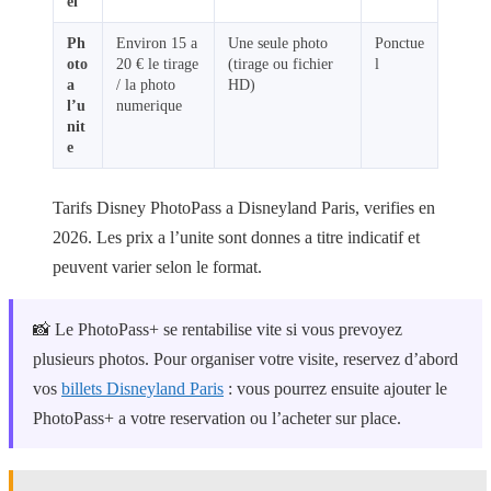
el
Ph
Environ 15 a
Une seule photo
Ponctue
oto
20 € le tirage
(tirage ou fichier
l
a
/ la photo
HD)
l’u
numerique
nit
e
Tarifs Disney PhotoPass a Disneyland Paris, verifies en
2026. Les prix a l’unite sont donnes a titre indicatif et
peuvent varier selon le format.
📸 Le PhotoPass+ se rentabilise vite si vous prevoyez
plusieurs photos. Pour organiser votre visite, reservez d’abord
vos
billets Disneyland Paris
: vous pourrez ensuite ajouter le
PhotoPass+ a votre reservation ou l’acheter sur place.