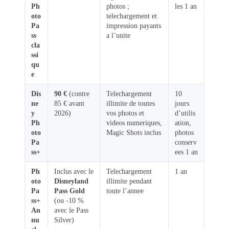
Ph
photos ;
les 1 an
oto
telechargement et
Pa
impression payants
ss
a l’unite
cla
ssi
qu
e
Dis
90 €
(contre
Telechargement
10
ne
85 € avant
illimite de toutes
jours
y
2026)
vos photos et
d’utilis
Ph
videos numeriques,
ation,
oto
Magic Shots inclus
photos
Pa
conserv
ss+
ees 1 an
Ph
Inclus avec le
Telechargement
1 an
oto
Disneyland
illimite pendant
Pa
Pass Gold
toute l’annee
ss+
(ou -10 %
An
avec le Pass
nu
Silver)