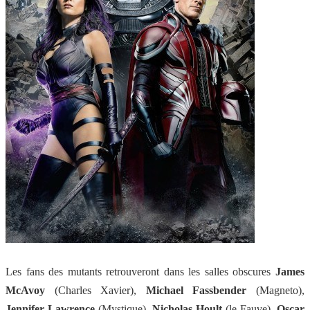
Les fans des mutants retrouveront dans les salles obscures
James
McAvoy
(Charles Xavier),
Michael Fassbender
(Magneto),
Jennifer Lawrence
(Mystique),
Nicholas Hoult
(le Fauve),
Oscar