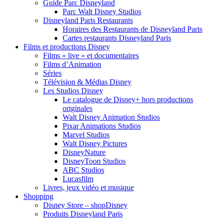
Guide Parc Disneyland
Parc Walt Disney Studios
Disneyland Paris Restaurants
Horaires des Restaurants de Disneyland Paris
Cartes restaurants Disneyland Paris
Films et productions Disney
Films « live » et documentaires
Films d’Animation
Séries
Télévision & Médias Disney
Les Studios Disney
Le catalogue de Disney+ hors productions
originales
Walt Disney Animation Studios
Pixar Animations Studios
Marvel Studios
Walt Disney Pictures
DisneyNature
DisneyToon Studios
ABC Studios
Lucasfilm
Livres, jeux vidéo et musique
Shopping
Disney Store – shopDisney
Produits Disneyland Paris