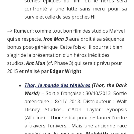
scènes épiques du film, où le héros sera
confronté à une lutte sans merci pour sa
survie et celle de ses proches.HI
–> Rumeur : comme tout bon film des studios Marvel
qui se respecte,
Iron Man 3
aura droit à sa séquence
bonus post-générique. Cette fois-ci, il pourrait bien
s’agir de la présentation d’un héros inédit des
studios,
Ant Man
(cf. Phase 3) qui serait prévu pour
2015 et réalisé par
Edgar Wright
.
Thor, le monde des ténèbres
(Thor, the Dark
World)
– Sortie française : 30/10/2013. Sortie
américaine : 8/11/ 2013. Distributeur : Walt
Disney Studios, d’Alan Taylor. Synopsis
(Allociné) :
Thor
se bat pour restaurer l’ordre
à travers l’univers… Mais une ancienne race
menée par le menaçant
Malekith
revient