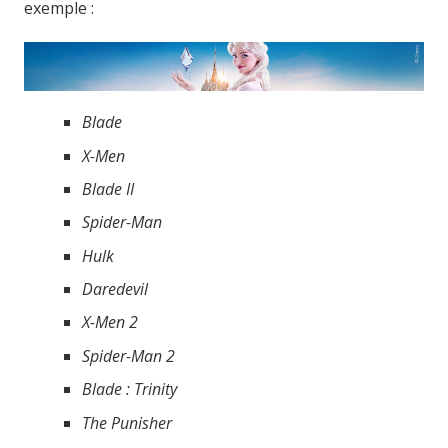
exemple :
Blade
X-Men
Blade II
Spider-Man
Hulk
Daredevil
X-Men 2
Spider-Man 2
Blade : Trinity
The Punisher