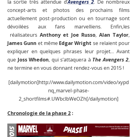
la sortie très attendue d’
Avengers 2
. De nombreux
concept-arts et photos des prochains films
actuellement post-production ou en tournage sont
dévoilées aux fans marvelliens. Enfin,les
réalisateurs
Anthony et Joe Russo
,
Alan Taylor
,
James Gunn
et même
Edgar Wright
se relaient pour
expliquer en quelques phrases leur projet… Avant
que
Joss Whedon
, qui s’attaquera à
The Avengers 2
,
ne termine en vous donnant rendez-vous en 2015 !
[dailymotion]http://www.dailymotion.com/video/xypd
nq_marvel-phase-
2_shortfilms#.UWbclbWeOZh[/dailymotion]
Chronologie de la phase 2
: