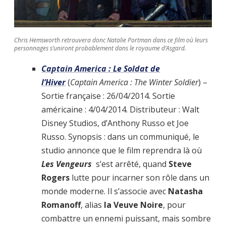
Chris Hemsworth retrouvera donc Natalie Portman dans ce film où leurs
personnages s’uniront probablement dans le royaume d’Asgard.
Captain America : Le Soldat de
l’Hiver
(
Captain America : The Winter Soldier
)
–
Sortie française : 26/04/2014. Sortie
américaine : 4/04/2014. Distributeur : Walt
Disney Studios, d’Anthony Russo et Joe
Russo. Synopsis : dans un communiqué, le
studio annonce que le film reprendra là où
Les Vengeurs
s’est arrêté, quand
Steve
Rogers
lutte pour incarner son rôle dans un
monde moderne. Il s’associe avec
Natasha
Romanoff
, alias
la Veuve Noire
, pour
combattre un ennemi puissant, mais sombre