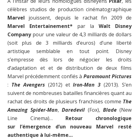
A l’instar de leurs homologues disneyens
Pixar
, les
célèbres studios de production cinématographique
Marvel
jouissent, depuis le rachat fin 2009 de
Marvel Entertainement*
par la
Walt Disney
Company
pour une valeur de 4,3 milliards de dollars
(soit plus de 3 milliards d’euros) d’une liberté
artistique semblable en tout point. Disney
s’empresse dès lors de négocier les droits
d’adaptation et et de distribution de deux films
Marvel précédemment confiés à
Paramount Pictures
:
The Avengers
(2012) et
Iron-Man 3
(2013). S’en
suivent de nombreuses batailles financières quant au
rachat des droits de plusieurs franchises comme
The
Amazing Spider-Man
,
Daredevil
(Fox),
Blade
(New
Line Cinema)…
Retour chronologique
sur l’émergence d’un nouveau Marvel resté
authentique à lui-même…