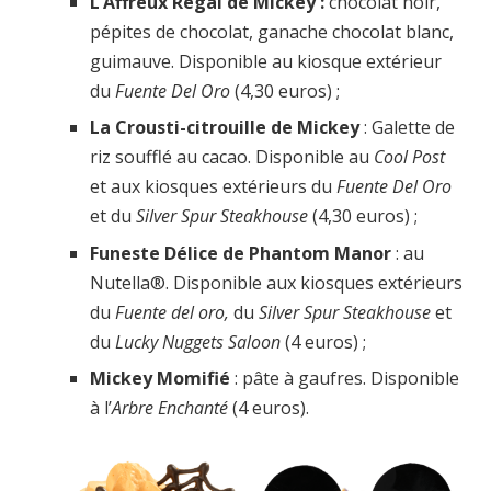
L’Affreux Régal de Mickey :
chocolat noir,
pépites de chocolat, ganache chocolat blanc,
guimauve. Disponible au kiosque extérieur
du
Fuente
Del Oro
(4,30 euros) ;
La Crousti-citrouille de Mickey
: Galette de
riz soufflé au cacao. Disponible au
Cool Post
et aux kiosques extérieurs du
Fuente Del Oro
et du
Silver Spur Steakhouse
(4,30 euros) ;
Funeste Délice de Phantom Manor
: au
Nutella®. Disponible aux kiosques extérieurs
du
Fuente del oro,
du
Silver Spur Steakhouse
et
du
Lucky Nuggets Saloon
(4 euros) ;
Mickey Momifié
: pâte à gaufres. Disponible
à l’
Arbre Enchanté
(4 euros).