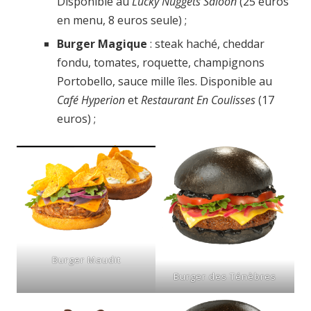
Disponible au
Lucky Nuggets Saloon
(25 euros
en menu, 8 euros seule) ;
Burger Magique
: steak haché, cheddar
fondu, tomates, roquette, champignons
Portobello, sauce mille îles. Disponible au
Café
Hyperion
et
Restaurant En Coulisses
(17
euros) ;
Burger Maudit
Burger des Ténèbres