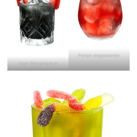
Potion empoisonée
Elixir Démoniaque