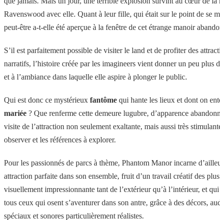
que jamais. Mais un jour, une terrible explosion survint au cœur de 
Ravenswood avec elle. Quant à leur fille, qui était sur le point de se 
peut-être a-t-elle été aperçue à la fenêtre de cet étrange manoir aban
S’il est parfaitement possible de visiter le land et de profiter des attra
narratifs, l’histoire créée par les imagineers vient donner un peu plu
et à l’ambiance dans laquelle elle aspire à plonger le public.
Qui est donc ce mystérieux
fantôme
qui hante les lieux et dont on ente
mariée
? Que renferme cette demeure lugubre, d’apparence abandonn
visite de l’attraction non seulement exaltante, mais aussi très stimulan
observer et les références à explorer.
Pour les passionnés de parcs à thème, Phantom Manor incarne d’aille
attraction parfaite dans son ensemble, fruit d’un travail créatif des pl
visuellement impressionnante tant de l’extérieur qu’à l’intérieur, et q
tous ceux qui osent s’aventurer dans son antre, grâce à des décors, au
spéciaux et sonores particulièrement réalistes.