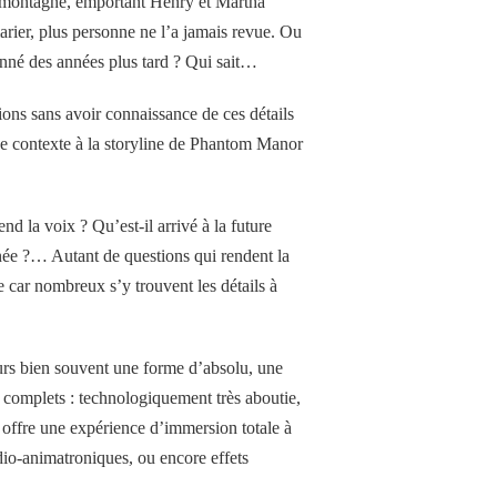
la montagne, emportant Henry et Martha
marier, plus personne ne l’a jamais revue. Ou
donné des années plus tard ? Qui sait…
ctions sans avoir connaissance de ces détails
s de contexte à la storyline de Phantom Manor
nd la voix ? Qu’est-il arrivé à la future
ée ?… Autant de questions qui rendent la
te car nombreux s’y trouvent les détails à
urs bien souvent une forme d’absolu, une
us complets : technologiquement très aboutie,
ui offre une expérience d’immersion totale à
dio-animatroniques, ou encore effets