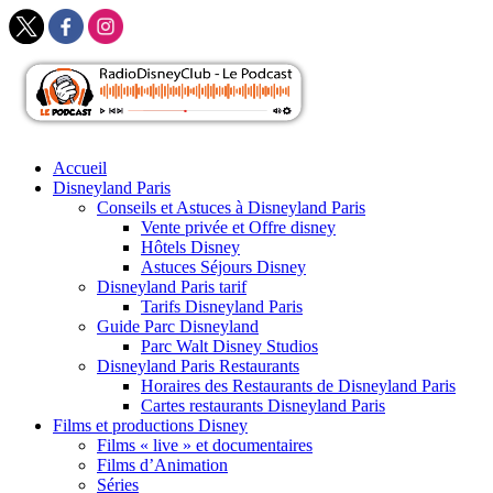
Skip
Accueil
to
Disneyland Paris
content
Conseils et Astuces à Disneyland Paris
Vente privée et Offre disney
Hôtels Disney
Astuces Séjours Disney
Disneyland Paris tarif
Tarifs Disneyland Paris
Guide Parc Disneyland
Parc Walt Disney Studios
Disneyland Paris Restaurants
Horaires des Restaurants de Disneyland Paris
Cartes restaurants Disneyland Paris
Films et productions Disney
Films « live » et documentaires
Films d’Animation
Séries