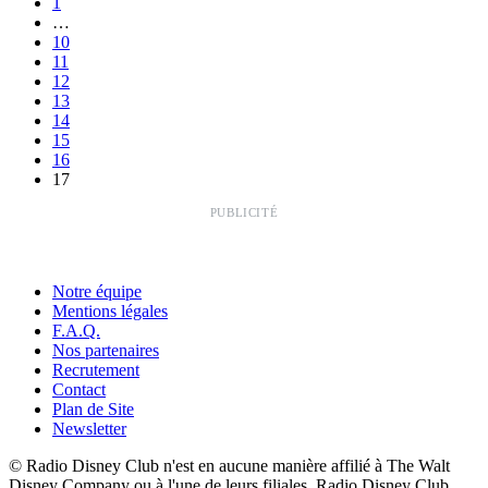
1
…
10
11
12
13
14
15
16
17
PUBLICITÉ
Notre équipe
Mentions légales
F.A.Q.
Nos partenaires
Recrutement
Contact
Plan de Site
Newsletter
© Radio Disney Club n'est en aucune manière affilié à The Walt
Disney Company ou à l'une de leurs filiales. Radio Disney Club.