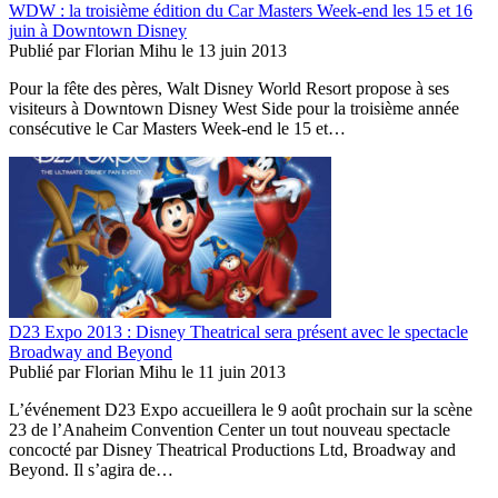
WDW : la troisième édition du Car Masters Week-end les 15 et 16
juin à Downtown Disney
Publié par
Florian Mihu
le
13 juin 2013
Pour la fête des pères, Walt Disney World Resort propose à ses
visiteurs à Downtown Disney West Side pour la troisième année
consécutive le Car Masters Week-end le 15 et…
D23 Expo 2013 : Disney Theatrical sera présent avec le spectacle
Broadway and Beyond
Publié par
Florian Mihu
le
11 juin 2013
L’événement D23 Expo accueillera le 9 août prochain sur la scène
23 de l’Anaheim Convention Center un tout nouveau spectacle
concocté par Disney Theatrical Productions Ltd, Broadway and
Beyond. Il s’agira de…