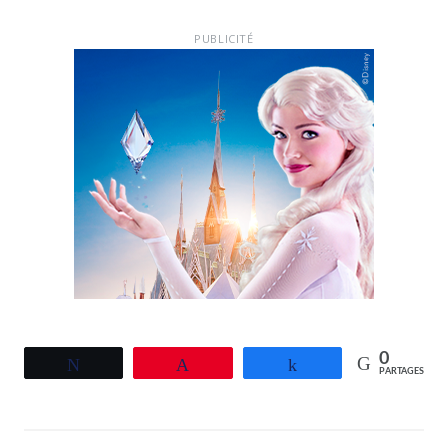
PUBLICITÉ
0
Tweetez
Épingle
Partagez
PARTAGES