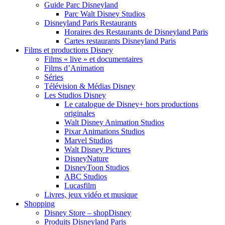
Guide Parc Disneyland
Parc Walt Disney Studios
Disneyland Paris Restaurants
Horaires des Restaurants de Disneyland Paris
Cartes restaurants Disneyland Paris
Films et productions Disney
Films « live » et documentaires
Films d’Animation
Séries
Télévision & Médias Disney
Les Studios Disney
Le catalogue de Disney+ hors productions
originales
Walt Disney Animation Studios
Pixar Animations Studios
Marvel Studios
Walt Disney Pictures
DisneyNature
DisneyToon Studios
ABC Studios
Lucasfilm
Livres, jeux vidéo et musique
Shopping
Disney Store – shopDisney
Produits Disneyland Paris