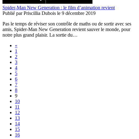
Spider-Man New Generation : le film d’animation revient
Publié par
Priscillia Dubois
le
9 décembre 2019
Pas le temps de réviser son contrôle de maths ou de sortir avec ses
amis, Spider-Man New Generation revient sauver le monde, pour
notre plus grand plaisir. La sortie du…
«
1
2
3
4
5
6
7
8
9
10
11
12
13
14
15
16