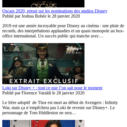
Oscars 2020, retour sur les nominations des studios Disney
Publié par
Joshua Bobée
le
28 janvier 2020
2019 est une année incroyable pour Disney au cinéma : une pluie de
records, des interprétations applaudies et un quasi monopole au box-
office international. Un succès public qui tranche avec…
Loki sur Disney + : tout ce que l’on sait pour le moment
Publié par
Florence Varaldi
le
28 janvier 2020
Le frère adoptif de Thor est mort au début de Avengers : Infinity
War, mais ça n’empêchera pas Loki de revenir sur Disney+. Le
personnage de Tom Hiddleston ne sera…